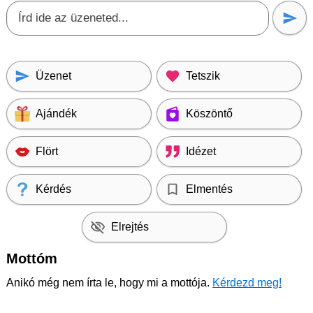
Üzenet
Tetszik
Ajándék
Köszöntő
Flört
Idézet
Kérdés
Elmentés
Elrejtés
Mottóm
Anikó még nem írta le, hogy mi a mottója.
Kérdezd meg!