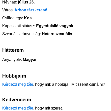
Névnap:
július 26.
Város:
Arbon társkereső
Csillagjegy:
Kos
Kapcsolati státusz:
Egyedülálló vagyok
Szexuális irányultság:
Heteroszexuális
Hátterem
Anyanyelv:
Magyar
Hobbijaim
Kérdezd meg tőle
, hogy mik a hobbijai. Mit szeret csinálni?
Kedvenceim
Kérdezd meg tőle
, hogy mit szeret.