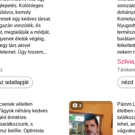
glepetés. Különleges
sorozato
útávra, komoly
dohányz
resek egy kedves társat.
Komolya
gazán vonzódik, és
Nyugodt
t, megtalálják a módját,
termész
gyenek életük végéig,
barátai
gy társ akivel
felkelte
letemet. Úgy hiszem...
nekem n
Szilvia
nz
Társker
z adatlapját
nézd 
csenek véletlen
Párom L
2
 Vágyok néhány kedves
életben 
éd érintésre.
találko
barátkozzunk, s
lehet, a
esz belőle. Optimista
vágyako