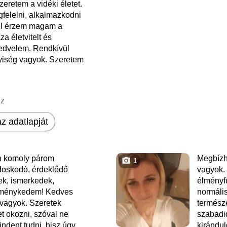
zeretem a vidéki életet.
felelni, alkalmazkodni
ól érzem magam a
a életvitelt és
edvelem. Rendkívül
yiség vagyok. Szeretem
nz
z adatlapját
n komoly párom
Megbízh
1
oskodó, érdeklődő
vagyok.
ek, ismerkedek,
élményf
eménykedem! Kedves
normáli
 vagyok. Szeretek
természe
 okozni, szóval ne
szabadi
indent tudni, hisz úgy
kirándul