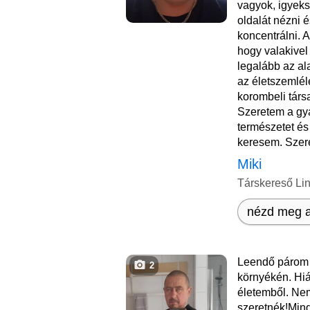
vagyok, igyeks
oldalát nézni 
koncentrálni. 
hogy valakive
legalább az a
az életszemlé
korombeli társ
Szeretem a gya
természetet és
keresem. Szere
Miki
Társkereső Li
nézd meg a
Leendő párom 
2
környékén. Hiá
életemből. Ne
szeretnék!Mind