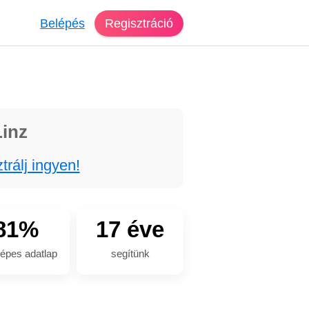
Belépés
Regisztráció
Linz
trálj ingyen!
81%
17 éve
épes adatlap
segítünk