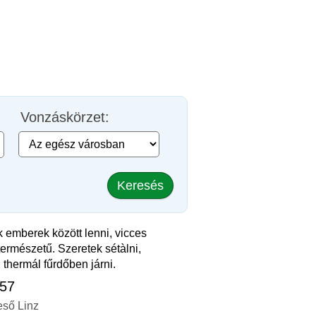
Vonzáskörzet:
Keresés
 emberek között lenni, vicces
természetű. Szeretek sétàlni,
, thermál fűrdőben járni.
 57
eső Linz