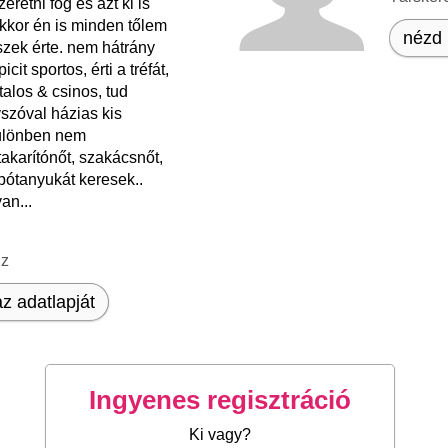
zeretni fog és azt ki is
akkor én is minden tőlem
nézd 
szek érte. nem hátrány
icit sportos, érti a tréfát,
talos & csinos, tud
yszóval házias kis
különben nem
takarítónőt, szakácsnőt,
pótanyukát keresek..
an...
nz
z adatlapját
Ingyenes regisztráció
Ki vagy?