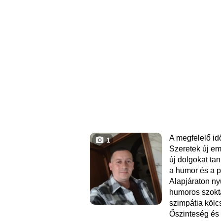
A megfelelő id
1
Szeretek új e
új dolgokat ta
a humor és a p
Alapjáraton n
humoros szokt
szimpátia kölc
Őszinteség és 