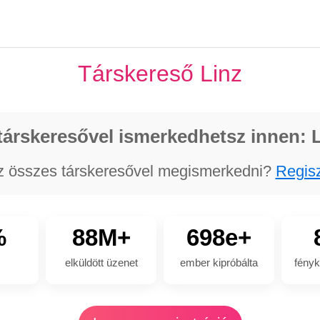
Társkereső Linz
társkeresővel ismerkedhetsz innen: 
z összes társkeresővel megismerkedni?
Regisz
%
88M+
698e+
elküldött üzenet
ember kipróbálta
fényk