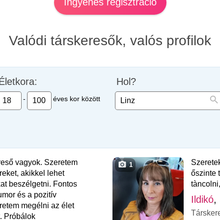
Ingyenes regisztráció
Valódi társkeresők, valós profilok
Életkora:
Hol?
-
éves kor között
reső vagyok. Szeretem
Szeretek
1
eket, akikkel lehet
őszinte 
at beszélgetni. Fontos
tàncolni
mor és a pozitív
Ildikó
,
retem megélni az élet
Társker
t. Próbálok