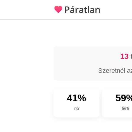
13
Szeretnél a
41%
59
nő
férfi