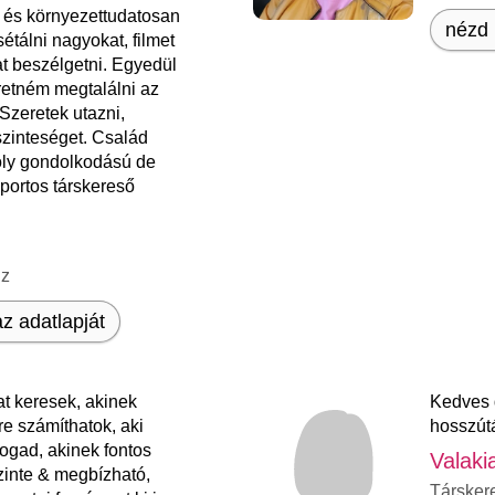
és környezettudatosan
nézd 
sétálni nagyokat, filmet
t beszélgetni. Egyedül
retném megtalálni az
 Szeretek utazni,
zinteséget. Család
oly gondolkodású de
sportos társkereső
nz
z adatlapját
at keresek, akinek
Kedves 
re számíthatok, aki
hosszútá
ogad, akinek fontos
Valaki
zinte & megbízható,
Társker