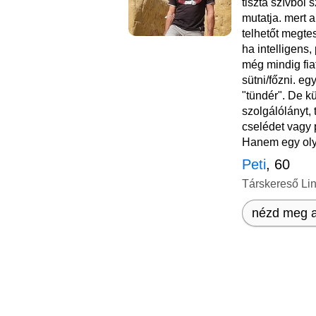
tiszta szívből s
mutatja. mert 
telhetőt megte
ha intelligens, p
még mindig fia
sütni/főzni. eg
"tündér". De 
szolgálólányt, 
cselédet vagy 
Hanem egy oly
Peti
, 60
Társkereső Li
nézd meg a