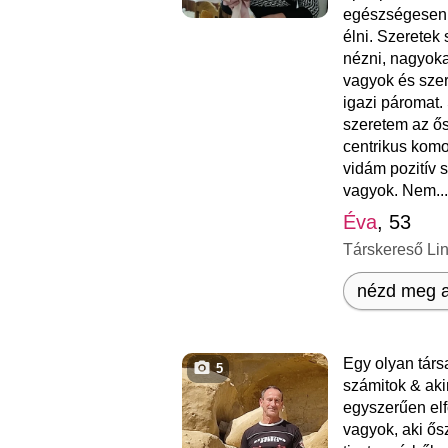
egészségesen 
élni. Szeretek 
nézni, nagyoka
vagyok és sze
igazi páromat.
szeretem az ős
centrikus kom
vidám pozitív 
vagyok. Nem...
Éva
, 53
Társkereső Li
nézd meg a
Egy olyan társ
5
számitok & aki
egyszerűen elf
vagyok, aki ős