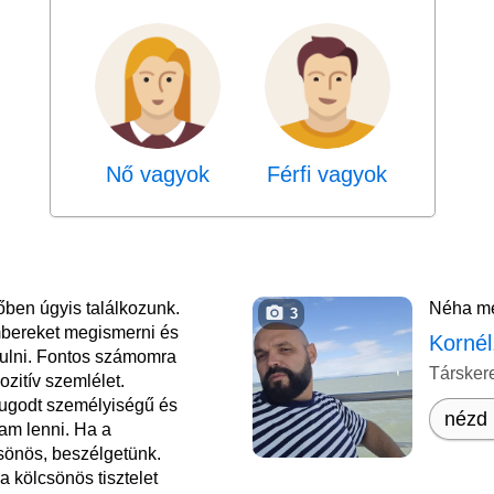
Nő vagyok
Férfi vagyok
őben úgyis találkozunk.
Néha mé
3
mbereket megismerni és
Kornél
nulni. Fontos számomra
Társker
ozitív szemlélet.
yugodt személyiségű és
nézd 
am lenni. Ha a
sönös, beszélgetünk.
a kölcsönös tisztelet