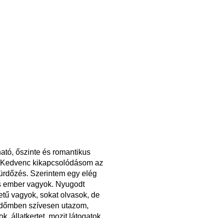
ató, őszinte és romantikus
 Kedvenc kikapcsolódásom az
ürdőzés. Szerintem egy elég
s ember vagyok. Nyugodt
tű vagyok, sokat olvasok, de
dőmben szívesen utazom,
ok, állatkertet, mozit látogatok,