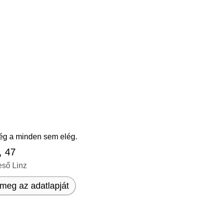
g a minden sem elég.
, 47
eső Linz
meg az adatlapját