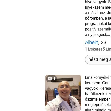
híve vagyok. S
Igyekszem meg
a másikhoz. J
bőrömben, a laz
programokat k
pozitív személ
a nyüzsgést,...
Albert
, 33
Társkereső Li
nézd meg a
Linz környéké
1
keresem. Gond
vagyok. Keres
barátkozok. r
őszinte ember
meglepetéseket
akarj mindig m