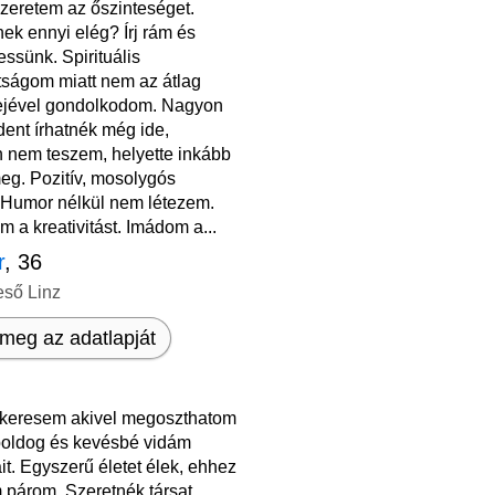
szeretem az őszinteséget.
ek ennyi elég? Írj rám és
ssünk. Spirituális
ttságom miatt nem az átlag
ejével gondolkodom. Nagyon
ent írhatnék még ide,
 nem teszem, helyette inkább
eg. Pozitív, mosolygós
 Humor nélkül nem létezem.
 a kreativitást. Imádom a...
r
, 36
eső Linz
meg az adatlapját
keresem akivel megoszthatom
 boldog és kevésbé vidám
ait. Egyszerű életet élek, ehhez
 párom. Szeretnék társat