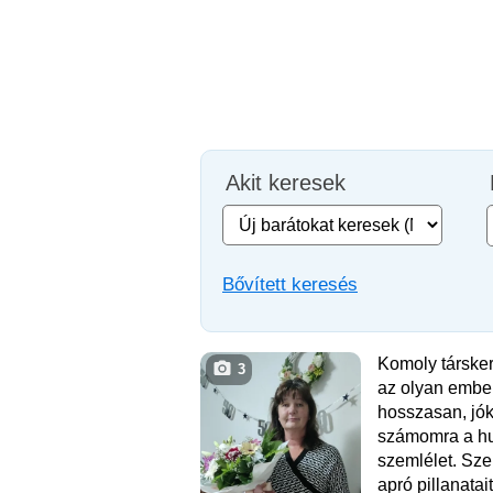
Akit keresek
Bővített keresés
Komoly társke
3
az olyan ember
hosszasan, jók
számomra a hu
szemlélet. Sze
apró pillanatai