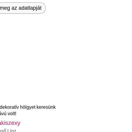
meg az adatlapját
dekoratív hölgyet keresünk
vú volt!
akiszexy
eső Linz