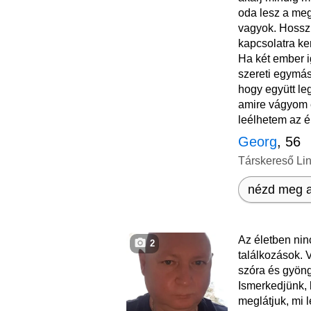
oda lesz a me
vagyok. Hossz
kapcsolatra ke
Ha két ember i
szereti egymás
hogy együtt le
amire vágyom e
leélhetem az é
Georg
, 56
Társkereső Li
nézd meg a
Az életben nin
2
találkozások.
szóra és gyöng
Ismerkedjünk, 
meglátjuk, mi l