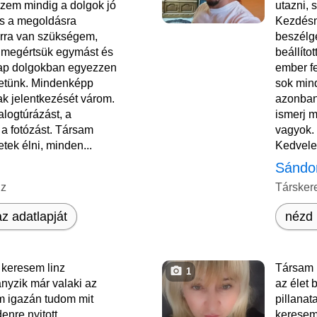
zem mindig a dolgok jó
utazni, 
és a megoldásra
Kezdésn
Arra van szükségem,
beszélge
l megértsük egymást és
beállíto
lap dolgokban egyezzen
ember f
letünk. Mindenképp
sok mind
ak jelentkezését várom.
azonban
logtúrázást, a
ismerj m
 a fotózást. Társam
vagyok.
tek élni, minden...
Kedvelem
Sándo
nz
Társker
z adatlapját
nézd 
keresem linz
Társam 
1
nyzik már valaki az
az élet
m igazán tudom mit
pillanat
enre nyitott
keresem