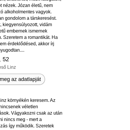
t nézek. Józan életű, nem
ó alkoholmentes vagyok.
n gondolom a társkeresést.
, kiegyensúlyozott, vidám
etű embernek ismernek
m. Szeretem a romantikát. Ha
ttem érdeklődésed, akkor írj
yugodtan....
, 52
eső Linz
meg az adatlapját
inz környékén keresem. Az
nincsenek véletlen
zások. Vágyakozni csak az után
mi nincs meg - mert a
zás így működik. Szeretek