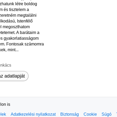
hatunk létre boldog
m és tisztelem a
zeretném megtalálni
kodású, Istenfélő
vel megoszthatom
etetemet. A barátaim a
és gyakorlatiasságom
em. Fontosak számomra
ek, mint...
unkács
z adatlapját
lon is
elek
Adatkezelési nyilatkozat
Biztonság
Cookie
Súgó