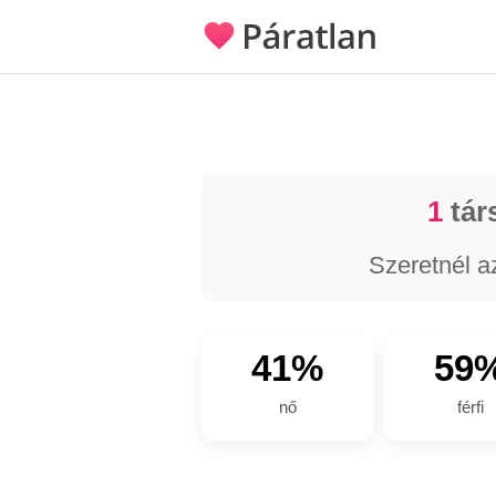
1
tár
Szeretnél a
41%
59
nő
férfi