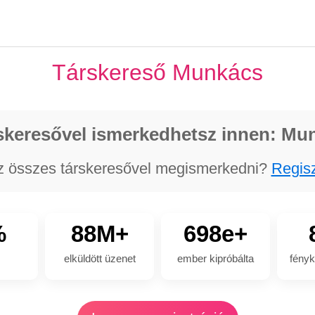
Társkereső Munkács
skeresővel ismerkedhetsz innen: Mu
z összes társkeresővel megismerkedni?
Regisz
%
88M+
698e+
elküldött üzenet
ember kipróbálta
fényk