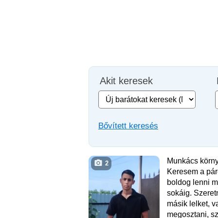
Akit keresek
Bővített keresés
Munkács körny
2
Keresem a pár
boldog lenni 
sokáig. Szere
másik lelket, v
megosztani, sze