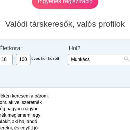
Ingyenes regisztráció
Valódi társkeresők, valós profilok
Életkora:
Hol?
-
éves kor között
ékén keresem a párom.
om, akivel szeretnék
még nagyon-nagyon
tnék megismerni egy
alakit, aki hajlandó
retni, és együtt jó