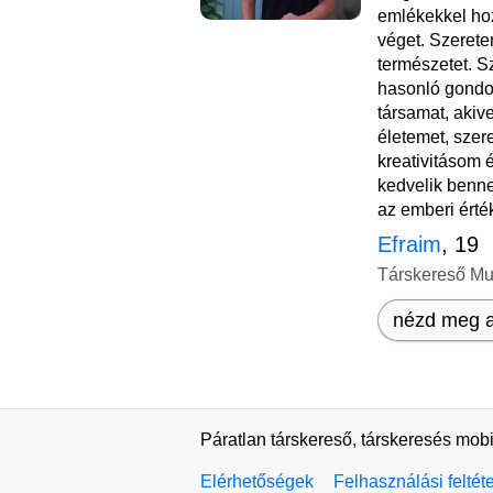
emlékekkel hoz
véget. Szerete
természetet. S
hasonló gondol
társamat, aki
életemet, szer
kreativitásom 
kedvelik benn
az emberi érték
Efraim
, 19
Társkereső M
nézd meg a
Páratlan társkereső, társkeresés mobi
Elérhetőségek
Felhasználási feltét