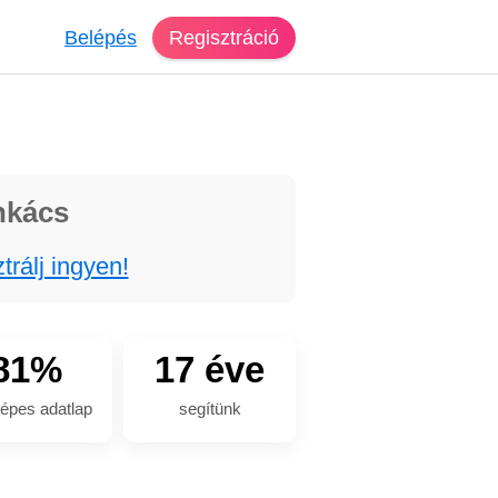
Belépés
Regisztráció
nkács
trálj ingyen!
81%
17 éve
épes adatlap
segítünk