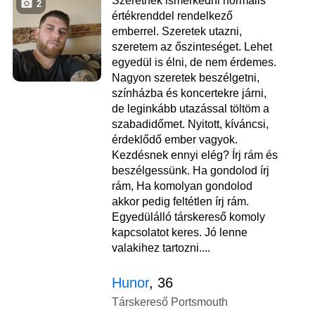
Szeretnék ismerkedni normális
2
értékrenddel rendelkező
emberrel. Szeretek utazni,
szeretem az őszinteséget. Lehet
egyedül is élni, de nem érdemes.
Nagyon szeretek beszélgetni,
színházba és koncertekre járni,
de leginkább utazással töltöm a
szabadidőmet. Nyitott, kíváncsi,
érdeklődő ember vagyok.
Kezdésnek ennyi elég? Írj rám és
beszélgessünk. Ha gondolod írj
rám, Ha komolyan gondolod
akkor pedig feltétlen írj rám.
Egyedülálló társkereső komoly
kapcsolatot keres. Jó lenne
valakihez tartozni....
Hunor
, 36
Társkereső Portsmouth