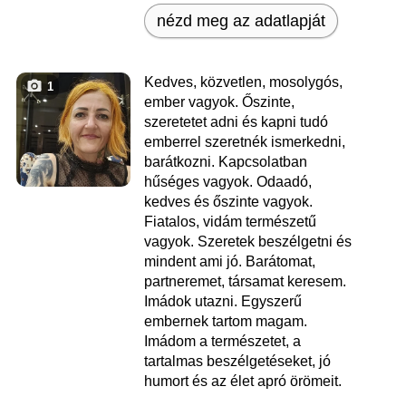
nézd meg az adatlapját
Kedves, közvetlen, mosolygós,
1
ember vagyok. Őszinte,
szeretetet adni és kapni tudó
emberrel szeretnék ismerkedni,
barátkozni. Kapcsolatban
hűséges vagyok. Odaadó,
kedves és őszinte vagyok.
Fiatalos, vidám természetű
vagyok. Szeretek beszélgetni és
mindent ami jó. Barátomat,
partneremet, társamat keresem.
Imádok utazni. Egyszerű
embernek tartom magam.
Imádom a természetet, a
tartalmas beszélgetéseket, jó
humort és az élet apró örömeit.