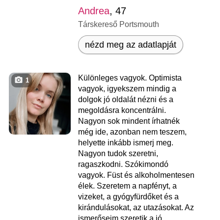
Andrea
, 47
Társkereső Portsmouth
nézd meg az adatlapját
Különleges vagyok. Optimista
1
vagyok, igyekszem mindig a
dolgok jó oldalát nézni és a
megoldásra koncentrálni.
Nagyon sok mindent írhatnék
még ide, azonban nem teszem,
helyette inkább ismerj meg.
Nagyon tudok szeretni,
ragaszkodni. Szókimondó
vagyok. Füst és alkoholmentesen
élek. Szeretem a napfényt, a
vizeket, a gyógyfürdőket és a
kirándulásokat, az utazásokat. Az
ismerőseim szeretik a jó