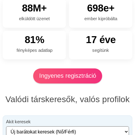
88M+
698e+
elküldött üzenet
ember kipróbálta
81%
17 éve
fényképes adatlap
segítünk
Ingyenes regisztráció
Valódi társkeresők, valós profilok
Akit keresek