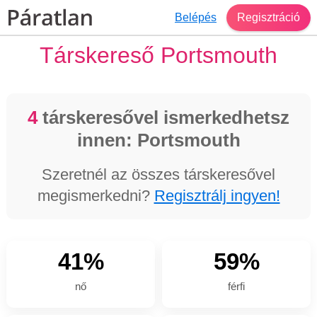
Belépés
Regisztráció
Társkereső Portsmouth
4
társkeresővel ismerkedhetsz
innen: Portsmouth
Szeretnél az összes társkeresővel
megismerkedni?
Regisztrálj ingyen!
41%
59%
nő
férfi