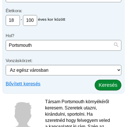
Életkora:
-
éves kor között
Hol?
Vonzáskörzet:
Bővített keresés
Keresés
Társam Portsmouth környékéről
keresem. Szeretek utazni,
kirándulni, sportolni. Ha
szeretnéd hogy felvegyem veled
a kapcsolatot írj rám. Szép az