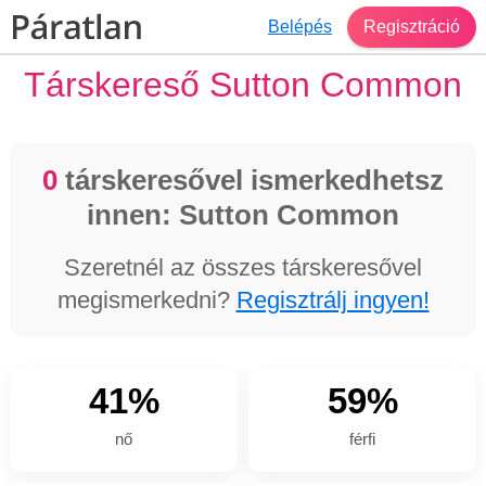
Belépés
Regisztráció
Társkereső Sutton Common
0
társkeresővel ismerkedhetsz
innen: Sutton Common
Szeretnél az összes társkeresővel
megismerkedni?
Regisztrálj ingyen!
41%
59%
nő
férfi