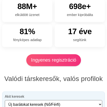
88M+
698e+
elküldött üzenet
ember kipróbálta
81%
17 éve
fényképes adatlap
segítünk
Ingyenes regisztráció
Valódi társkeresők, valós profilok
Akit keresek