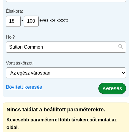
Életkora:
-
éves kor között
Hol?
Vonzáskörzet:
Bővített keresés
Keresés
Nincs találat a beállított paraméterekre.
Kevesebb paraméterrel több társkeresőt mutat az
oldal.