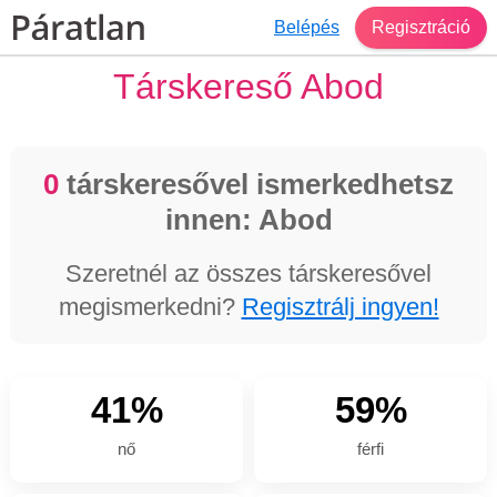
Belépés
Regisztráció
Társkereső Abod
0
társkeresővel ismerkedhetsz
innen: Abod
Szeretnél az összes társkeresővel
megismerkedni?
Regisztrálj ingyen!
41%
59%
nő
férfi