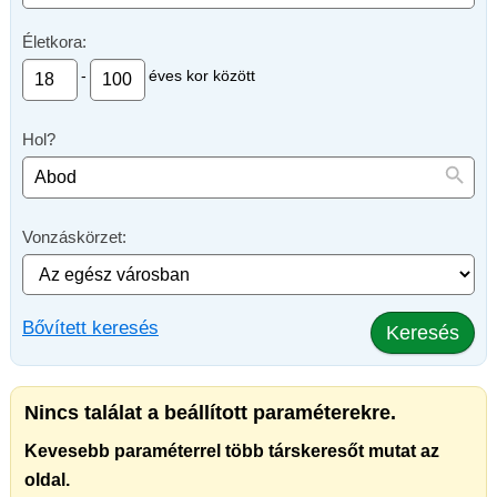
Életkora:
-
éves kor között
Hol?
Vonzáskörzet:
Bővített keresés
Keresés
Nincs találat a beállított paraméterekre.
Kevesebb paraméterrel több társkeresőt mutat az
oldal.