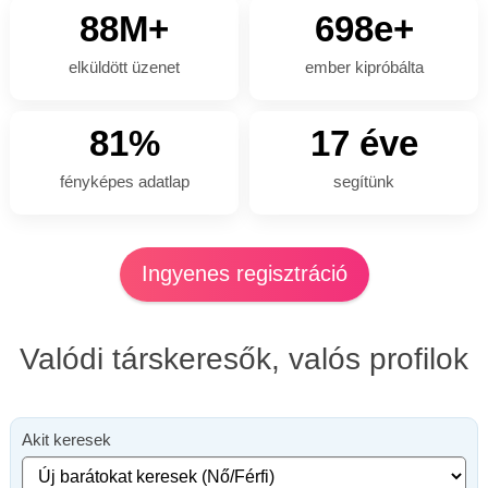
88M+
698e+
elküldött üzenet
ember kipróbálta
81%
17 éve
fényképes adatlap
segítünk
Ingyenes regisztráció
Valódi társkeresők, valós profilok
Akit keresek