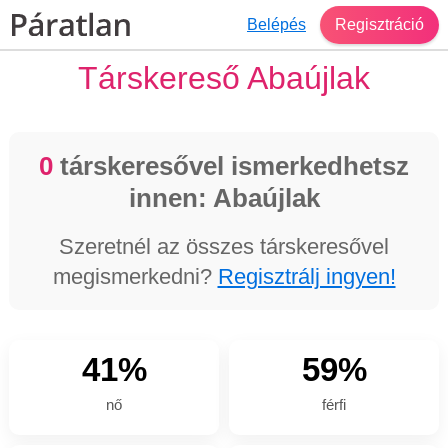
Belépés
Regisztráció
Társkereső Abaújlak
0
társkeresővel ismerkedhetsz
innen: Abaújlak
Szeretnél az összes társkeresővel
megismerkedni?
Regisztrálj ingyen!
41%
59%
nő
férfi