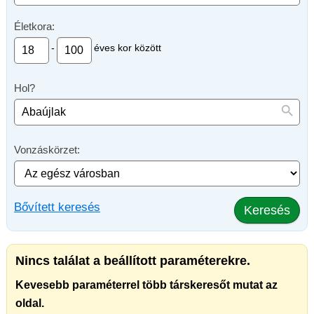
Életkora:
-
éves kor között
Hol?
Vonzáskörzet:
Bővített keresés
Keresés
Nincs találat a beállított paraméterekre.
Kevesebb paraméterrel több társkeresőt mutat az
oldal.