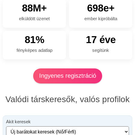
88M+
698e+
elküldött üzenet
ember kipróbálta
81%
17 éve
fényképes adatlap
segítünk
Ingyenes regisztráció
Valódi társkeresők, valós profilok
Akit keresek