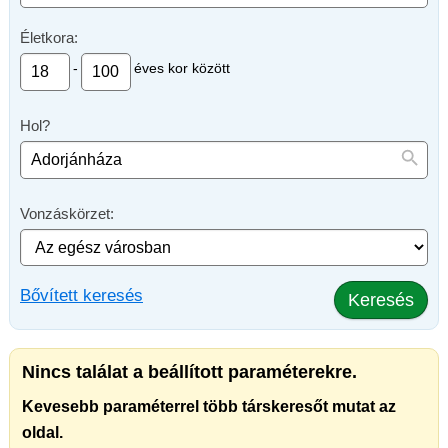
Életkora:
-
éves kor között
Hol?
Vonzáskörzet:
Bővített keresés
Keresés
Nincs találat a beállított paraméterekre.
Kevesebb paraméterrel több társkeresőt mutat az
oldal.