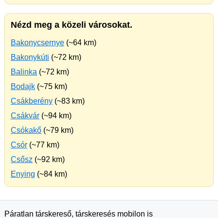
Nézd meg a közeli városokat.
Bakonycsernye
(~64 km)
Bakonykúti
(~72 km)
Balinka
(~72 km)
Bodajk
(~75 km)
Csákberény
(~83 km)
Csákvár
(~94 km)
Csókakő
(~79 km)
Csór
(~77 km)
Csősz
(~92 km)
Enying
(~84 km)
Páratlan társkereső, társkeresés mobilon is