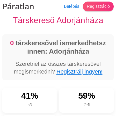
Belépés
Regisztráció
Társkereső Adorjánháza
0
társkeresővel ismerkedhetsz
innen: Adorjánháza
Szeretnél az összes társkeresővel
megismerkedni?
Regisztrálj ingyen!
41%
59%
nő
férfi