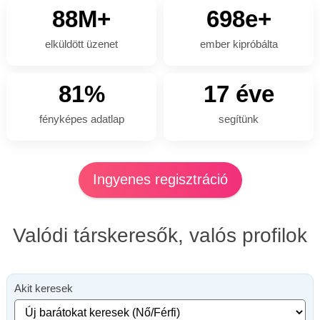
88M+
698e+
elküldött üzenet
ember kipróbálta
81%
17 éve
fényképes adatlap
segítünk
Ingyenes regisztráció
Valódi társkeresők, valós profilok
Akit keresek