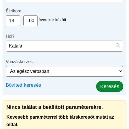
Életkora:
-
éves kor között
Hol?
Vonzáskörzet:
Bővített keresés
Keresés
Nincs találat a beállított paraméterekre.
Kevesebb paraméterrel több társkeresőt mutat az
oldal.