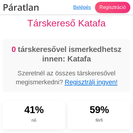
Belépés
Regisztráció
Társkereső Katafa
0
társkeresővel ismerkedhetsz
innen: Katafa
Szeretnél az összes társkeresővel
megismerkedni?
Regisztrálj ingyen!
41%
59%
nő
férfi