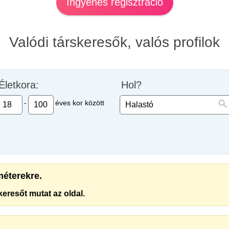
Ingyenes regisztráció
Valódi társkeresők, valós profilok
Életkora:
Hol?
-
éves kor között
améterekre.
eresőt mutat az oldal.