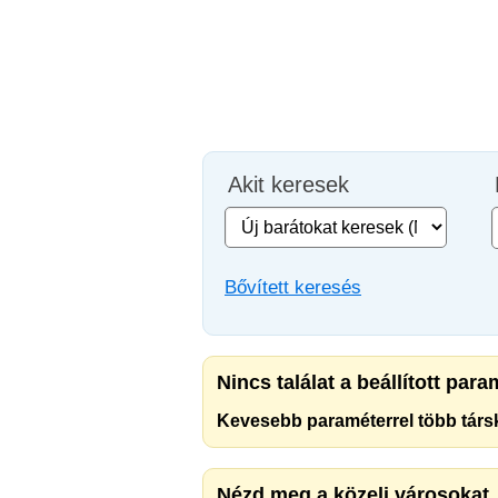
Akit keresek
Bővített keresés
Nincs találat a beállított par
Kevesebb paraméterrel több társk
Nézd meg a közeli városokat.