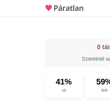
0
tár
Szeretnél a
41%
59
nő
férfi