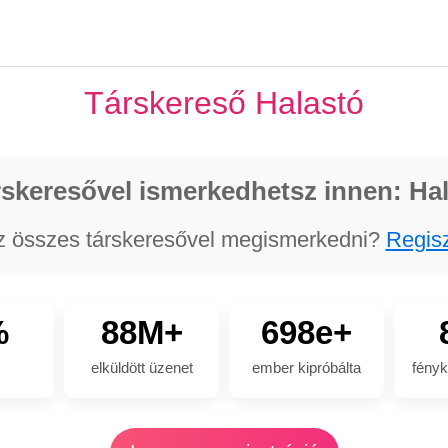
Társkereső Halastó
skeresővel ismerkedhetsz innen: Ha
z összes társkeresővel megismerkedni?
Regisz
%
88M+
698e+
elküldött üzenet
ember kipróbálta
fényk