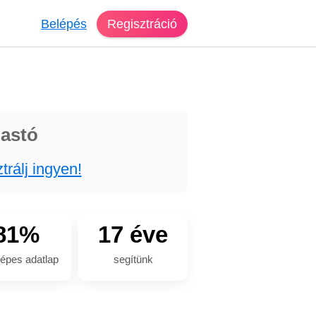
Belépés
Regisztráció
lastó
trálj ingyen!
81%
17 éve
épes adatlap
segítünk