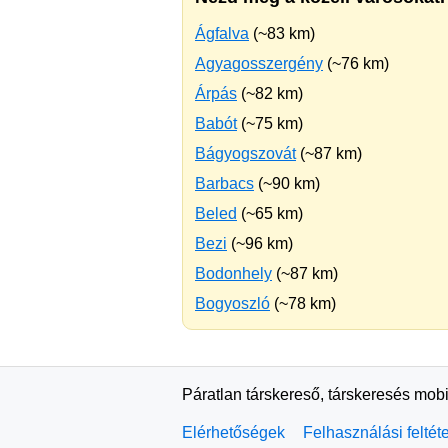
Ágfalva
(~83 km)
Agyagosszergény
(~76 km)
Árpás
(~82 km)
Babót
(~75 km)
Bágyogszovát
(~87 km)
Barbacs
(~90 km)
Beled
(~65 km)
Bezi
(~96 km)
Bodonhely
(~87 km)
Bogyoszló
(~78 km)
Páratlan társkereső, társkeresés mobi
Elérhetőségek
Felhasználási feltét