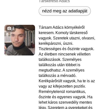
Társkereső Adács
nézd meg az adatlapját
Társam Adács környékéről
1
keresem. Komoly társkereső
vagyok. Szeretek utazni, olvasni,
kerékpározni, úszni.
Tisztességes és őszinte vagyok.
Az életben nincsenek véletlen
találkozások. Személyes
találkozás után többet is
megtudhatsz. A személyes
találkozás a mérvadó.
Kerékpárőrült vagyok, ha te is az
vagy az kifejezetten pozitív.
Reménytelenül romantikus,
őszinte és egyenes vagyok. Ha
lehet káros szenvedély mentes
légy. Szeretem a gyerekeket és