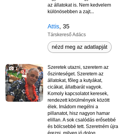
az állatokat is. Nem kedvelem
különösebben a zajt...
Attis
, 35
Társkereső Adács
nézd meg az adatlapját
Szeretek utazni, szeretem az
1
őszinteséget. Szeretem az
állatokat, főleg a kutyákat,
cicákat, állatbarát vagyok.
Komoly kapcsolatot keresek,
rendezett körülmények között
élek. Imádom megélni a
pillanatot, hisz nagyon hamar
elillan. A sok csalódás erősebbé
és bölcsebbé tett. Szeretném újra
érezni, milyen jó dolog