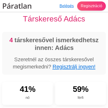
Belépés
Regisztráció
Társkereső Adács
4
társkeresővel ismerkedhetsz
innen: Adács
Szeretnél az összes társkeresővel
megismerkedni?
Regisztrálj ingyen!
41%
59%
nő
férfi