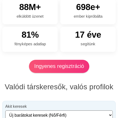
88M+
698e+
elküldött üzenet
ember kipróbálta
81%
17 éve
fényképes adatlap
segítünk
Ingyenes regisztráció
Valódi társkeresők, valós profilok
Akit keresek