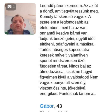
Leendő párom keresem. Az az út
1
a döntő, amit együtt teszünk meg.
Komoly társkereső vagyok. A
szerelem a legfontosabb az
életemben, mert ha az van
onnantól kezdve bármi van,
tudjunk beszélgetni, együtt időt
eltölteni, odafigyelni a másikra.
Tartós, hűséges kapcsolatra
keresek művelt, valamilyen
sportot rendszeresen űző,
független társat. Nincs baj az
álmodozással, csak ne hagyd
figyelmen kívül a valóságot! Nem
vagyok bonyolult személy,
viszont őszinte, jókedélyű,
energikus. Fontosnak tartom a...
Gábor
, 43