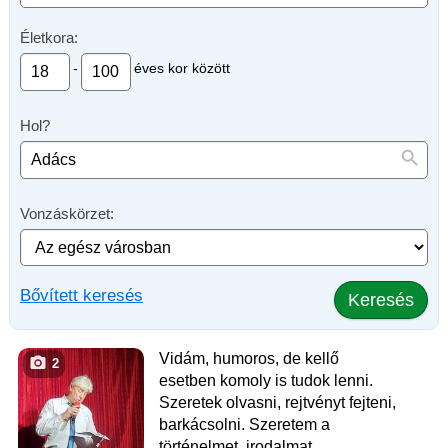
Életkora:
-
éves kor között
Hol?
Vonzáskörzet:
Bővített keresés
Keresés
Vidám, humoros, de kellő
2
esetben komoly is tudok lenni.
Szeretek olvasni, rejtvényt fejteni,
barkácsolni. Szeretem a
történelmet, irodalmat,